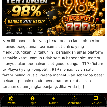
Memilih bandar slot yang tepat adalah langkah pertama
menuju pengalaman bermain slot online yang
menguntungkan. Di tahun ini, persaingan antar platform
semakin ketat, namun tidak semua bandar slot mampu
menyediakan permainan slot gacor dengan RTP (Return
to Player) yang kompetitif. RTP menjadi salah satu
faktor paling krusial karena menentukan seberapa besar
peluang pemain untuk mendapatkan kembali nilai
taruhan dalam jangka panjang. Jika Anda […]
ALEXISTOGEL © All Rights Reserved.
Promo
Login
Daftar
Whatsapp
Live Chat